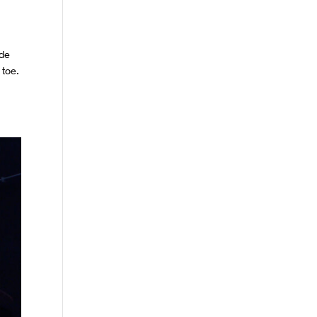
 de
 toe.